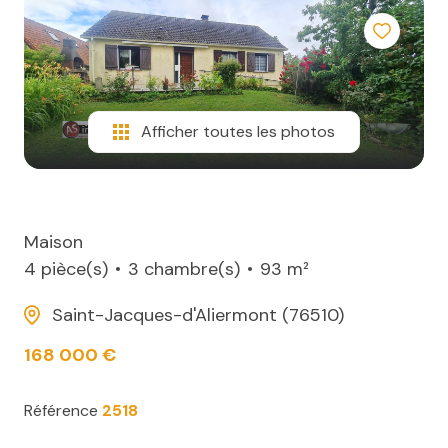
e-
Autres
mail
infos
immo
Afficher toutes les photos
L'équipe
AS
immo
Maison
4 pièce(s)
3 chambre(s)
93 m²
Saint-Jacques-d'Aliermont (76510)
168 000 €
Référence
2518