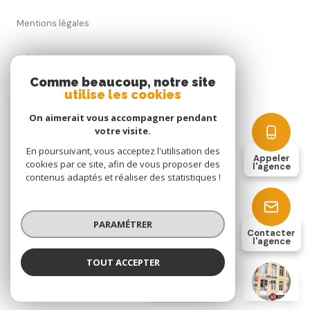
mentions légales
admin
Comme beaucoup, notre site
utilise les cookies
nos honoraires
On aimerait vous accompagner pendant
politique rgpd
votre visite.
En poursuivant, vous acceptez l'utilisation des
Appeler
cookies par ce site, afin de vous proposer des
cookies
l'agence
contenus adaptés et réaliser des statistiques !
© 2026 | Tous droits réservés
PARAMÉTRER
Contacter
l'agence
Réalisé par
TOUT ACCEPTER
AS IMMOBILIER
Agence