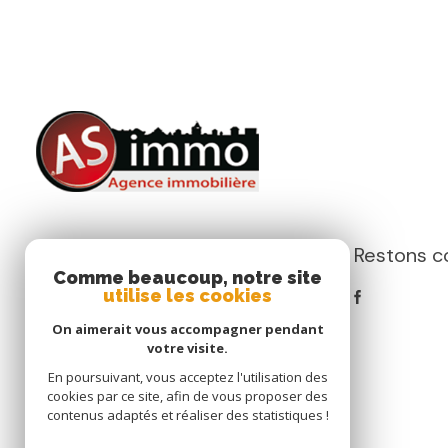
Restons c
AS IMMOBILIER
Comme beaucoup, notre site
utilise les cookies
0605323688
as-immobilier.clb@live.fr
On aimerait vous accompagner pendant
6 bis rue Saint-Jean
votre visite.
76200 Dieppe
En poursuivant, vous acceptez l'utilisation des
cookies par ce site, afin de vous proposer des
contenus adaptés et réaliser des statistiques !