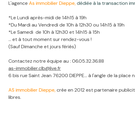
L'agence
As immobilier Dieppe,
dédiée à la transaction im
Autres
mail
*Le Lundi après-midi de 14h15 à 19h
infos
*Du Mardi au Vendredi de 10h à 12h30 ou 14h15 à 19h
immo
*Le Samedi de 10h à 12h30 et 14h15 à 15h
... et à tout moment sur rendez-vous !
L'équipe
(Sauf Dimanche et jours fériés)
AS
immo
Contactez notre équipe au : 06.05.32.36.88
as-immobilier.clb@live.fr
6 bis rue Saint Jean 76200 DIEPPE... à l'angle de la place n
AS immobilier Dieppe,
crée en 2012 est partenaire publici
libres.