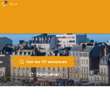
0
Fr
er
Voir les
117
annonces
Réinitialiser