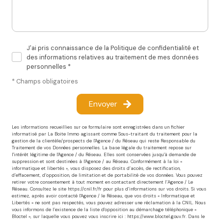
J'ai pris connaissance de la Politique de confidentialité et
des informations relatives au traitement de mes données
personnelles *
* Champs obligatoires
Envoyer
Les informations recueillies sur ce formulaire sont enregistrées dans un fichier
informatisé par La Boite Immo agissant comme Sous-traitant du traitement pour la
gestion de la clientèle/prospects de l'Agence / du Réseau qui reste Responsable du
Traitement de vos Données personnelles. La base légale du traitement repose sur
l'intérêt légitime de l'Agence / du Réseau. Elles sont conservées jusqu'à demande de
suppression et sont destinées à l'Agence / au Réseau. Conformément à la loi «
informatique et libertés », vous disposez des droits d’accès, de rectification,
d’effacement, d’opposition, de limitation et de portabilité de vos données. Vous pouvez
retirer votre consentement à tout moment en contactant directement l’Agence / Le
Réseau. Consultez le site
https://cnil.fr/fr
pour plus d’informations sur vos droits. Si vous
estimez, après avoir contacté l'Agence / le Réseau, que vos droits « Informatique et
Libertés » ne sont pas respectés, vous pouvez adresser une réclamation à la CNIL. Nous
vous informons de l’existence de la liste d'opposition au démarchage téléphonique «
Bloctel », sur laquelle vous pouvez vous inscrire ici :
https://www.bloctel.gouv.fr
. Dans le