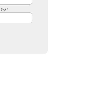
 (%) *