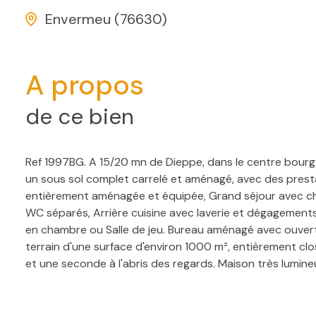
Envermeu (76630)
A propos
de ce bien
Ref 1997BG. A 15/20 mn de Dieppe, dans le centre bourg
un sous sol complet carrelé et aménagé, avec des prest
entièrement aménagée et équipée, Grand séjour avec chem
WC séparés, Arrière cuisine avec laverie et dégagement
en chambre ou Salle de jeu. Bureau aménagé avec ouverture
terrain d'une surface d'environ 1000 m², entièrement cl
et une seconde à l'abris des regards. Maison très lumine
nobles, Magnifique escalier artisanal desservant l'étage,
avec pompe à chaleur et ballon thermodynamique assuran
ardoises naturelles avec charpente traditionnelle. Bien