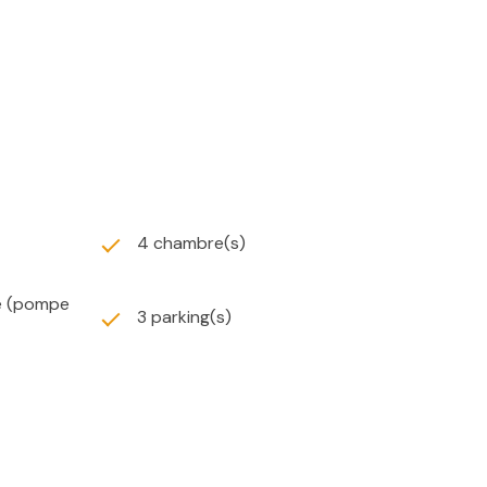
G. Les honoraires de l'agence sont à la charge du
4 chambre(s)
re (pompe
3 parking(s)