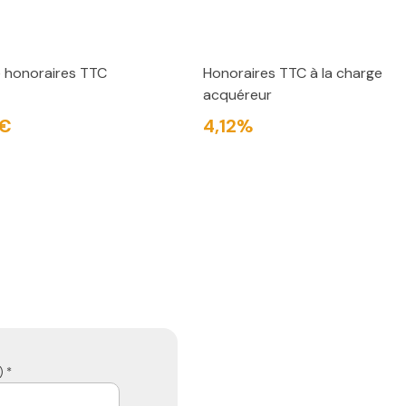
e honoraires TTC
Honoraires TTC à la charge
acquéreur
 €
4,12%
 *