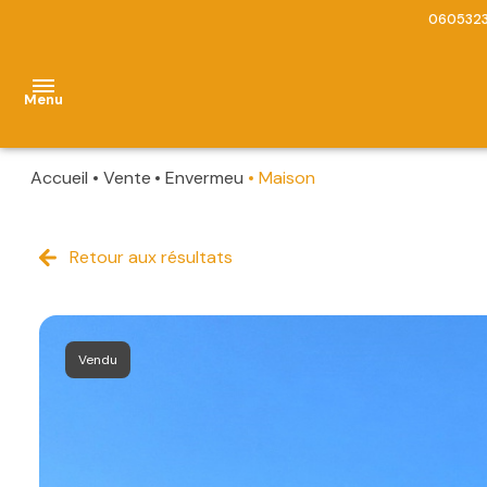
060532
Menu
Accueil
Vente
Envermeu
Maison
accueil
biens
Retour aux résultats
Appartements
à
vendre
Maisons
estimation
Immeubles
Vendu
contact
Terrains
alerte
Commerces
e-