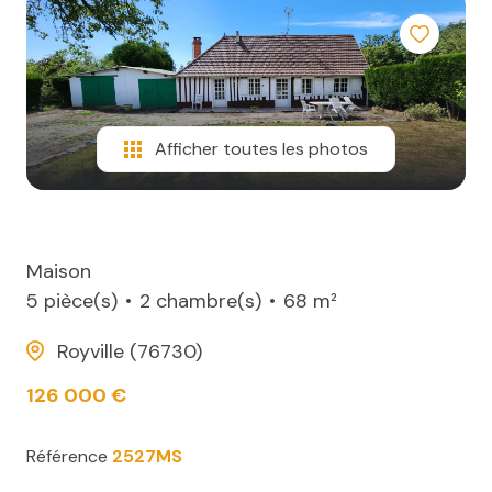
e-
Autres
mail
infos
immo
Afficher toutes les photos
L'équipe
AS
immo
Maison
5 pièce(s)
2 chambre(s)
68 m²
Royville (76730)
126 000 €
Référence
2527MS