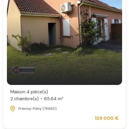
Maison 4 pièce(s)
2 chambre(s)
65.64 m²
Fresnoy-Folny (76660)
129 000 €