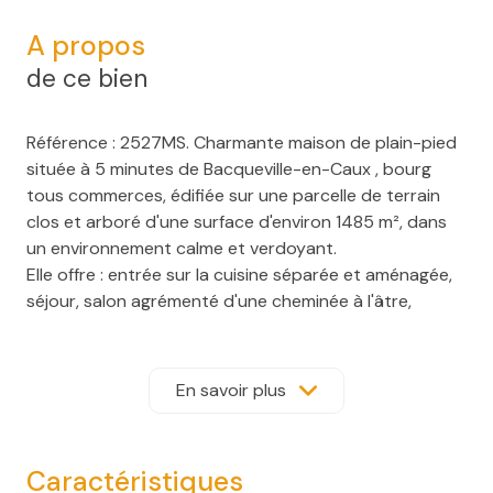
A propos
de ce bien
Référence : 2527MS. Charmante maison de plain-pied
située à 5 minutes de Bacqueville-en-Caux , bourg
tous commerces, édifiée sur une parcelle de terrain
clos et arboré d'une surface d'environ 1485 m², dans
un environnement calme et verdoyant.
Elle offre : entrée sur la cuisine séparée et aménagée,
séjour, salon agrémenté d'une cheminée à l'âtre,
couloir desservant 2 chambres, WC séparés et une
salle d'eau. Surface habitable d'environ 68 m². Vous
disposerez d'un garage et de dépendances attenants
En savoir plus
à la maison ainsi que d'un grenier et d'une cave.
Maison équipée d'une pompe à chaleur et de volets
roulants électriques. Faible foncier. Le terrain vous
Caractéristiques
permettra le stationnement de plusieurs véhicules et