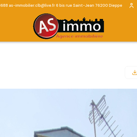
3688
as-immobilier.clb@live.fr
6 bis rue Saint-Jean 76200 Dieppe