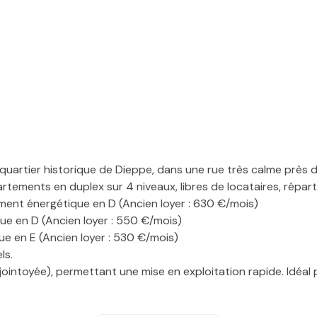
quartier historique de Dieppe, dans une rue très calme près 
ments en duplex sur 4 niveaux, libres de locataires, répartis
ment énergétique en D (Ancien loyer : 630 €/mois)
e en D (Ancien loyer : 550 €/mois)
e en E (Ancien loyer : 530 €/mois)
ls.
ointoyée), permettant une mise en exploitation rapide. Idéal 
pidement !...
bilier 6 bis rue Saint Jean 76200 Dieppe. Contactez Manuel 