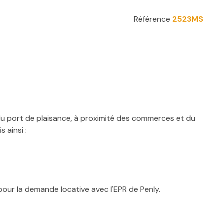
Référence
2523MS
du port de plaisance, à proximité des commerces et du
 ainsi :
pour la demande locative avec l'EPR de Penly.
Schapmann au 06.17.10.50.47 ou l'agence au