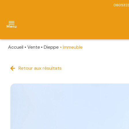
060532
Menu
Accueil
Vente
Dieppe
Immeuble
accueil
biens
Retour aux résultats
Appartements
à
vendre
Maisons
estimation
Immeubles
contact
Terrains
alerte
Commerces
e-