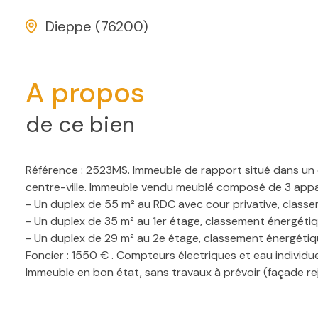
Dieppe (76200)
A propos
de ce bien
Référence : 2523MS. Immeuble de rapport situé dans un 
centre-ville. Immeuble vendu meublé composé de 3 apparte
- Un duplex de 55 m² au RDC avec cour privative, classe
- Un duplex de 35 m² au 1er étage,
classement énergétiqu
- Un duplex de 29 m² au 2e étage, classement énergétiqu
Foncier : 1550 € . Compteurs électriques et eau individue
Immeuble en bon état, sans travaux à prévoir (façade rej
Une belle opportunité pour les investisseurs....A visiter ra
Cette annonce vous est présentée par l'agence AS immo